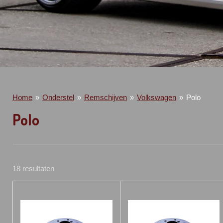
Home
»
Onderstel
»
Remschijven
»
Volkswagen
»
Polo
Polo
18 resultaten