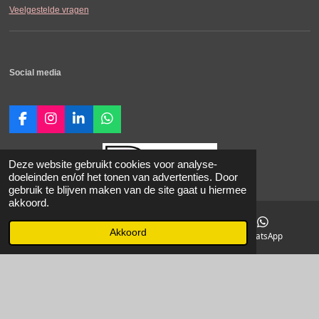
Veelgestelde vragen
Social media
F
I
L
W
a
n
i
h
c
s
n
a
e
t
k
t
Deze website gebruikt cookies voor analyse-
b
a
e
s
doeleinden en/of het tonen van advertenties. Door
o
g
d
A
gebruik te blijven maken van de site gaat u hiermee
o
r
I
p
akkoord.
© 2021-2026 SDK-Carperformance.
k
a
n
p
Alle vermelde prijzen zijn in Euro incl.
m
Akkoord
E-mailadres
Instagram
WhatsApp
BTW. Prijswijzigingen voorbehouden. Onze Algemene Leveringsvoorwaarden zijn van
toepassing.