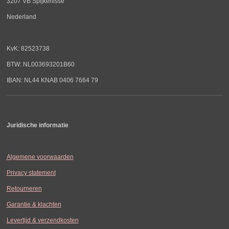
3207 VB Spijkenisse
Nederland
KvK: 82523738
BTW: NL003693201B60
IBAN: NL44 KNAB 0406 7664 79
Juridische informatie
Algemene voorwaarden
Privacy statement
Retourneren
Garantie & klachten
Levertijd & verzendkosten