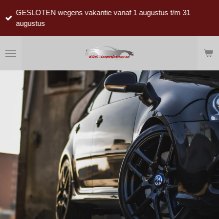
Ga
GESLOTEN wegens vakantie vanaf 1 augustus t/m 31
direct
augustus
naar
de
hoofdinhoud