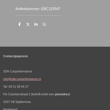
Artikelnummer: EBC115547
D
D
S
D
e
e
h
e
l
e
a
l
e
l
r
e
n
e
n
Contactgegevens
SDK-Carperformance
info@sdk-carperformance.nl
Tel: 06 51 08 94 37
Fie Carelsenstraat 2 (betreft enkel een
postadres
)
3207 VB Spijkenisse
Nederland