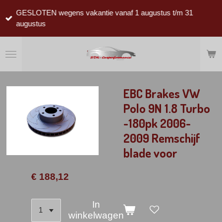
Ga
GESLOTEN wegens vakantie vanaf 1 augustus t/m 31
direct
augustus
naar
de
hoofdinhoud
EBC Brakes VW
Polo 9N 1.8 Turbo
-180pk 2006-
2009 Remschijf
blade voor
€ 188,12
In
winkelwagen