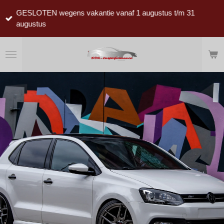
Ga
GESLOTEN wegens vakantie vanaf 1 augustus t/m 31
direct
augustus
naar
de
hoofdinhoud