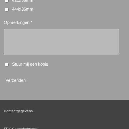
421x36mm
444x36mm
Opmerkingen *
Stuur mij een kopie
Verzenden
Contactgegevens
SDK-Carperformance