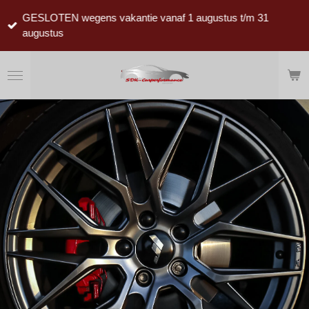
Ga
GESLOTEN wegens vakantie vanaf 1 augustus t/m 31
direct
augustus
naar
de
hoofdinhoud