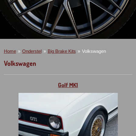
Home
»
Onderstel
»
Big Brake Kits
»
Volkswagen
Volkswagen
Golf MK1