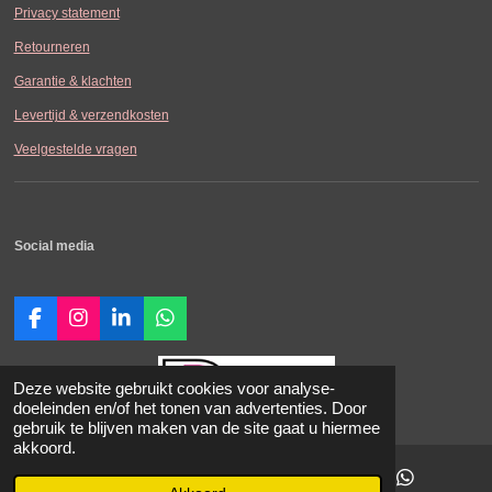
Privacy statement
Retourneren
Garantie & klachten
Levertijd & verzendkosten
Veelgestelde vragen
Social media
F
I
L
W
a
n
i
h
c
s
n
a
e
t
k
t
Deze website gebruikt cookies voor analyse-
b
a
e
s
doeleinden en/of het tonen van advertenties. Door
o
g
d
A
gebruik te blijven maken van de site gaat u hiermee
o
r
I
p
akkoord.
© 2021-2026 SDK-Carperformance.
k
a
n
p
Alle vermelde prijzen zijn in Euro incl.
m