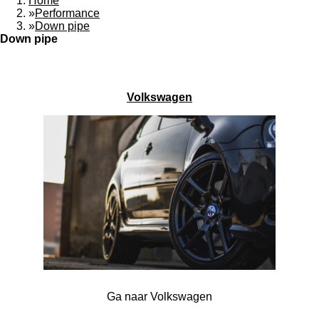
Home
»
Performance
»
Down pipe
Down pipe
Volkswagen
Ga naar Volkswagen