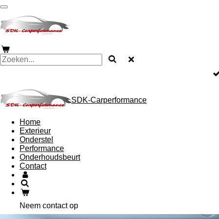
Ga
direct
naar
de
hoofdinhoud
SDK-Carperformance
Home
Exterieur
Onderstel
Performance
Onderhoudsbeurt
Contact
Neem contact op