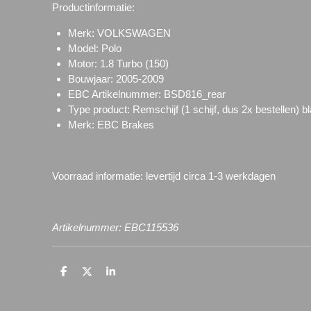
Productinformatie:
Merk: VOLKSWAGEN
Model: Polo
Motor: 1.8 Turbo (150)
Bouwjaar: 2005-2009
EBC Artikelnummer:
BSD816_rear
Type product: Remschijf (1 schijf, dus 2x bestellen) b
Merk: EBC Brakes
Voorraad informatie: l
evertijd circa 1-3 werkdagen
Artikelnummer: EBC115536
D
D
S
e
e
h
l
e
a
e
l
r