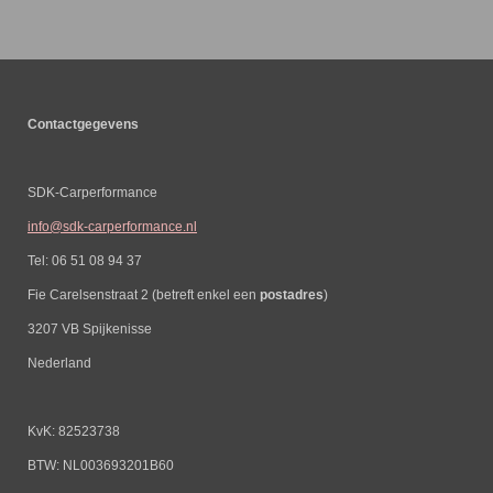
n
e
Contactgegevens
SDK-Carperformance
info@sdk-carperformance.nl
Tel: 06 51 08 94 37
Fie Carelsenstraat 2 (betreft enkel een
postadres
)
3207 VB Spijkenisse
Nederland
KvK: 82523738
BTW: NL003693201B60