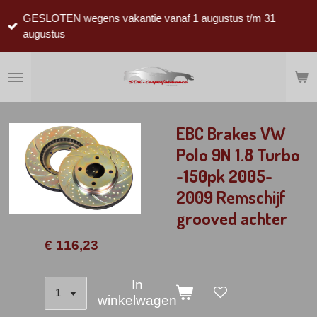
Ga
GESLOTEN wegens vakantie vanaf 1 augustus t/m 31
direct
augustus
naar
de
hoofdinhoud
EBC Brakes VW
Polo 9N 1.8 Turbo
-150pk 2005-
2009 Remschijf
grooved achter
€ 116,23
In
winkelwagen