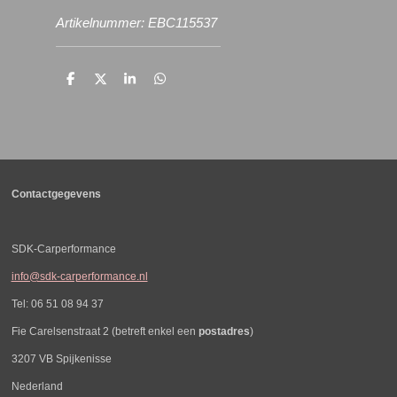
Artikelnummer: EBC115537
D
D
S
D
e
e
h
e
l
e
a
l
e
l
r
e
n
e
n
Contactgegevens
SDK-Carperformance
info@sdk-carperformance.nl
Tel: 06 51 08 94 37
Fie Carelsenstraat 2 (betreft enkel een
postadres
)
3207 VB Spijkenisse
Nederland