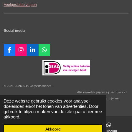
Veelgestelde vragen
Social media
F
I
L
W
a
n
i
h
c
s
n
a
e
t
k
t
b
a
e
s
o
g
d
A
o
r
I
p
© 2021-2026 SDK-Carperformance.
k
a
n
p
Alle vermelde prijzen zijn in Euro incl.
m
BTW. Prijswijzigingen voorbehouden. Onze Algemene Leveringsvoorwaarden zijn van
Deze website gebruikt cookies voor analyse-
toepassing.
doeleinden en/of het tonen van advertenties. Door
gebruik te blijven maken van de site gaat u hiermee
akkoord.
Akkoord
E-mailadres
Instagram
WhatsApp