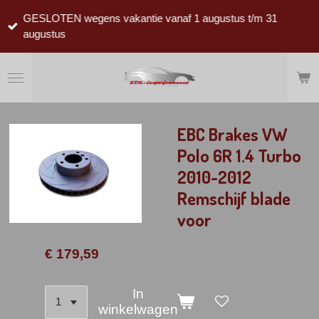
Ga
GESLOTEN wegens vakantie vanaf 1 augustus t/m 31
direct
augustus
naar
de
hoofdinhoud
EBC Brakes VW
Polo 6R 1.4 Turbo
2010-2012
Remschijf blade
voor
€ 179,59
In
winkelwagen