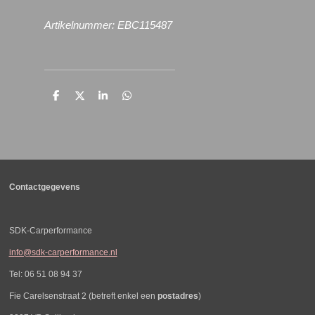
Artikelnummer: EBC115487
D
D
S
D
e
e
h
e
l
e
a
l
e
l
r
e
n
e
n
Contactgegevens
SDK-Carperformance
info@sdk-carperformance.nl
Tel: 06 51 08 94 37
Fie Carelsenstraat 2 (betreft enkel een
postadres
)