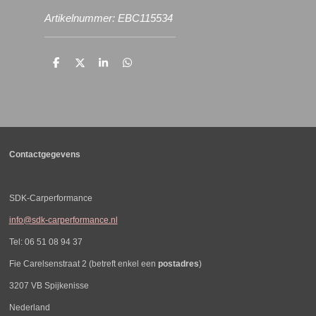
Artikelnummer: EBC115534
D
D
S
D
e
e
h
e
l
e
a
l
e
l
r
e
n
e
n
Contactgegevens
SDK-Carperformance
info@sdk-carperformance.nl
Tel: 06 51 08 94 37
Fie Carelsenstraat 2 (betreft enkel een
postadres
)
3207 VB Spijkenisse
Nederland