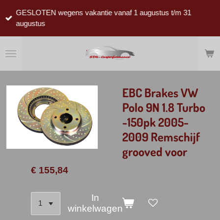
Ga
GESLOTEN wegens vakantie vanaf 1 augustus t/m 31
direct
augustus
naar
de
hoofdinhoud
EBC Brakes VW
Polo 9N 1.8 Turbo
-150pk 2005-
2009 Remschijf
grooved voor
€ 155,84
In
winkelwagen