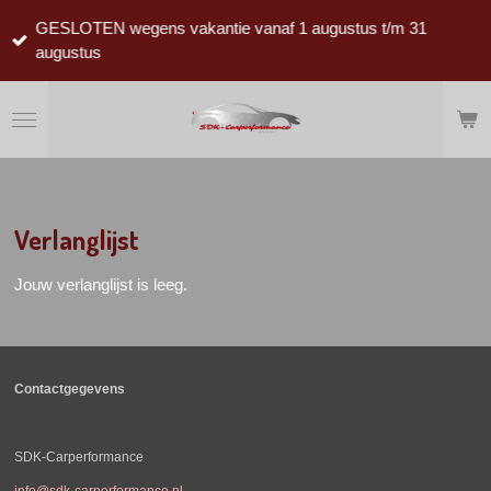
Ga
GESLOTEN wegens vakantie vanaf 1 augustus t/m 31
direct
augustus
naar
de
hoofdinhoud
Verlanglijst
Jouw verlanglijst is leeg.
Contactgegevens
SDK-Carperformance
info@sdk-carperformance.nl