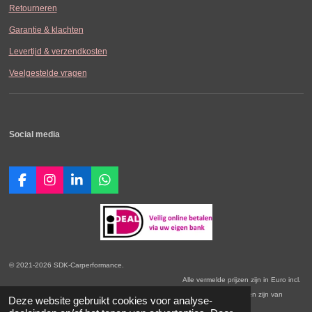
Retourneren
Garantie & klachten
Levertijd & verzendkosten
Veelgestelde vragen
Social media
F
I
L
W
a
n
i
h
c
s
n
a
e
t
k
t
b
a
e
s
o
g
d
A
o
r
I
p
© 2021-2026 SDK-Carperformance.
k
a
n
p
Alle vermelde prijzen zijn in Euro incl.
m
BTW. Prijswijzigingen voorbehouden. Onze Algemene Leveringsvoorwaarden zijn van
Deze website gebruikt cookies voor analyse-
toepassing.