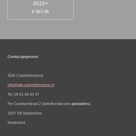
2015+
€ 567,46
Contactgegevens
SDK-Carperformance
info@sdk-carperformance.nl
Tel: 06 51 08 94 37
Fie Carelsenstraat 2 (betreft enkel een
postadres
)
3207 VB Spijkenisse
Nederland