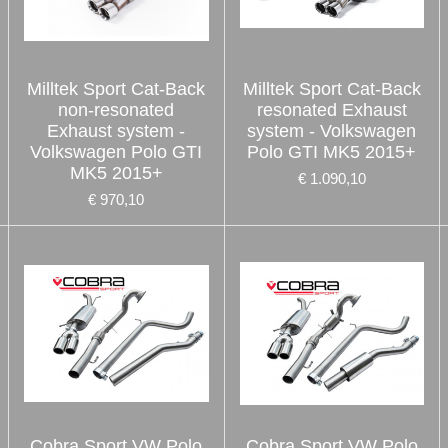
Milltek Sport Cat-Back
Milltek Sport Cat-Back
non-resonated
resonated Exhaust
Exhaust system -
system - Volkswagen
Volkswagen Polo GTI
Polo GTI MK5 2015+
MK5 2015+
€ 1.090,10
€ 970,10
Cobra Sport VW Polo
Cobra Sport VW Polo