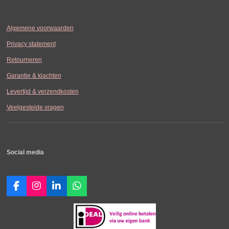
Algemene voorwaarden
Privacy statement
Retourneren
Garantie & klachten
Levertijd & verzendkosten
Veelgestelde vragen
Social media
F
I
L
W
a
n
i
h
c
s
n
a
e
t
k
t
b
a
e
s