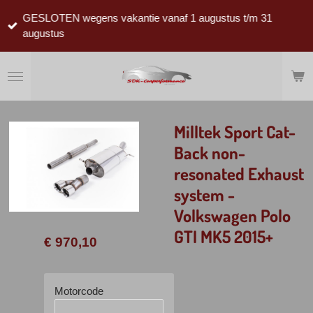
Ga
GESLOTEN wegens vakantie vanaf 1 augustus t/m 31
direct
augustus
naar
de
hoofdinhoud
Milltek Sport Cat-
Back non-
resonated Exhaust
system -
Volkswagen Polo
GTI MK5 2015+
€ 970,10
Motorcode