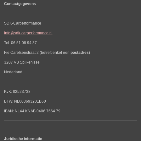
Contactgegevens
SDK-Carperformance
info@sdk-carperformance.nl
Tel: 06 51 08 94 37
Fie Carelsenstraat 2 (betreft enkel een
postadres
)
3207 VB Spijkenisse
Nederland
KvK: 82523738
BTW: NL003693201B60
IBAN: NL44 KNAB 0406 7664 79
Juridische informatie