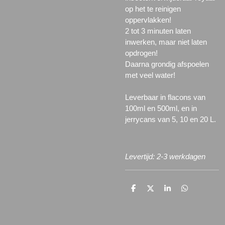
op het te reinigen
oppervlakken!
2 tot 3 minuten laten
inwerken, maar niet laten
opdrogen!
Daarna grondig afspoelen
met veel water!
Leverbaar in flacons van
100ml en 500ml, en in
jerrycans van 5, 10 en 20 L.
Levertijd: 2-3 werkdagen
D
D
S
D
e
e
h
e
l
e
a
l
e
l
r
e
n
e
n