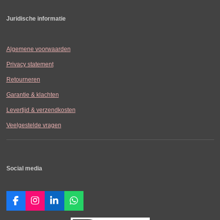
Juridische informatie
Algemene voorwaarden
Privacy statement
Retourneren
Garantie & klachten
Levertijd & verzendkosten
Veelgestelde vragen
Social media
F
I
L
W
a
n
i
h