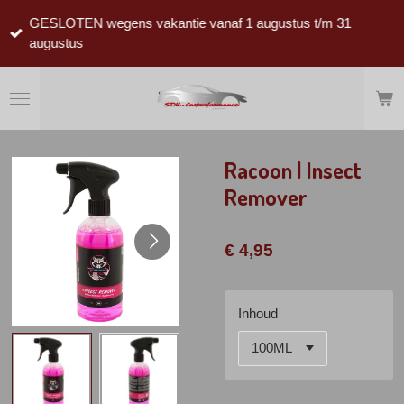
Ga
GESLOTEN wegens vakantie vanaf 1 augustus t/m 31
direct
augustus
naar
de
hoofdinhoud
Racoon | Insect
Remover
€ 4,95
Inhoud