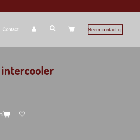
Contact
Neem contact op
 intercooler
n