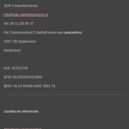
SDK-Carperformance
info@sdk-carperformance.nl
Tel: 06 51 08 94 37
Fie Carelsenstraat 2 (betreft enkel een
postadres
)
3207 VB Spijkenisse
Nederland
KvK: 82523738
BTW: NL003693201B60
IBAN: NL44 KNAB 0406 7664 79
Juridische informatie