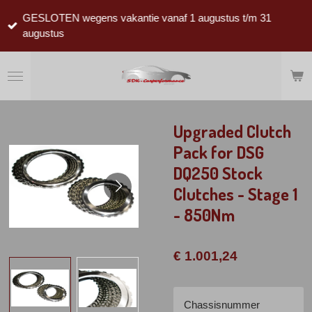
Ga
GESLOTEN wegens vakantie vanaf 1 augustus t/m 31
direct
augustus
naar
de
hoofdinhoud
Upgraded Clutch
Pack for DSG
DQ250 Stock
Clutches - Stage 1
- 850Nm
€ 1.001,24
Chassisnummer