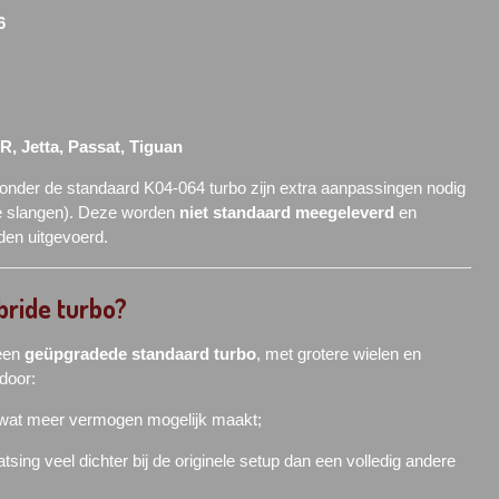
6
R, Jetta, Passat, Tiguan
nder de standaard K04-064 turbo zijn extra aanpassingen nodig
we slangen). Deze worden
niet standaard meegeleverd
en
en uitgevoerd.
ride turbo?
 een
geüpgradede standaard turbo
, met grotere wielen en
door:
 wat meer vermogen mogelijk maakt;
atsing veel dichter bij de originele setup dan een volledig andere