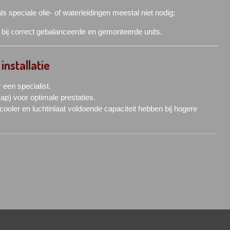
s speciale olie- of waterleidingen meestal niet nodig;
bij correct gebalanceerde en gemonteerde units.
installatie
een specialist.
) voor optimale prestaties.
rcooler en luchtinlaat voldoende capaciteit hebben bij hogere