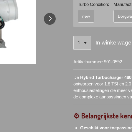
Turbo Condition:
Manufactu
new
Borgwa
In winkelwage
Artikelnummer:
901-0592
De
Hybrid Turbocharger 48
ontworpen voor 1.8 TSI en 2.0 
enthousiastelingen die meer v
de complexe aanpassingen van
⚙️ Belangrijkste ke
Geschikt voor toepassin