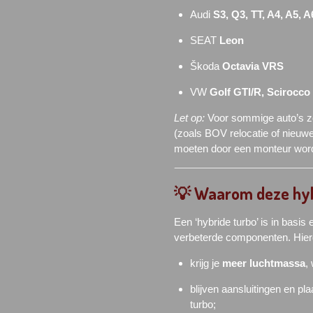
Audi
S3, Q3, TT, A4, A5, A
SEAT
Leon
Škoda
Octavia VRS
VW
Golf GTI/R, Scirocco 
Let op:
Voor sommige auto’s zo
(zoals BOV relocatie of nieu
moeten door een monteur word
💡 Waarom deze hyb
Een ‘hybride turbo’ is in basis
verbeterde componenten. Hier
krijg je
meer luchtmassa
,
blijven aansluitingen en pla
turbo;