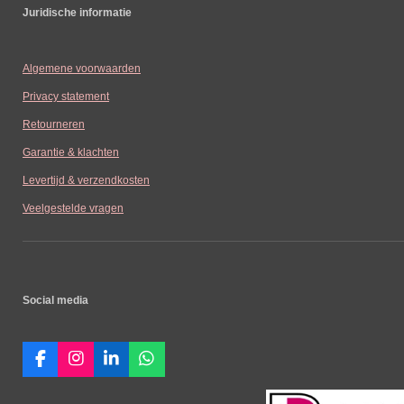
Juridische informatie
Algemene voorwaarden
Privacy statement
Retourneren
Garantie & klachten
Levertijd & verzendkosten
Veelgestelde vragen
Social media
F
I
L
W
a
n
i
h
c
s
n
a