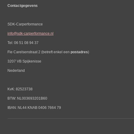
Contactgegevens
SDK-Carperformance
info@sdk-carperformance.nl
Tel: 06 51 08 94 37
Fie Carelsenstraat 2 (betreft enkel een
postadres
)
3207 VB Spijkenisse
Nederland
KvK: 82523738
BTW: NL003693201B60
IBAN: NL44 KNAB 0406 7664 79