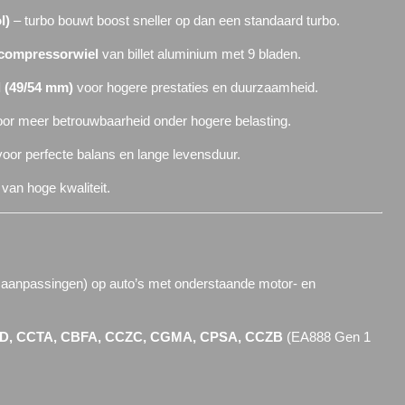
l)
– turbo bouwt boost sneller op dan een standaard turbo.
compressorwiel
van billet aluminium met 9 bladen.
l (49/54 mm)
voor hogere prestaties en duurzaamheid.
or meer betrouwbaarheid onder hogere belasting.
oor perfecte balans en lange levensduur.
van hoge kwaliteit.
e aanpassingen) op auto’s met onderstaande motor- en
D, CCTA, CBFA, CCZC, CGMA, CPSA, CCZB
(EA888 Gen 1