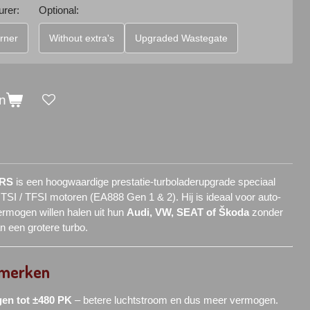
rer:
Optional:
rner
Without extra's
Upgraded Wastegate
n
0RS
is een hoogwaardige prestatie-turboladerupgrade speciaal
TSI / TFSI motoren (EA888 Gen 1 & 2). Hij is ideaal voor auto-
ermogen willen halen uit hun
Audi, VW, SEAT of Škoda
zonder
 een grotere turbo.
nmerken
gen tot ±480 PK
– betere luchtstroom en dus meer vermogen.