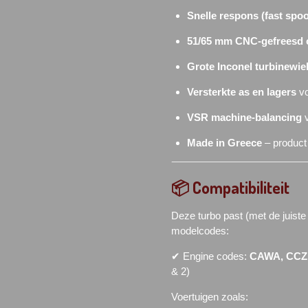
Snelle respons (fast spoo
51/65 mm CNC-gefreesd 
Grote Inconel turbinewie
Versterkte as en lagers
vo
VSR machine-balancing
v
Made in Greece
– product 
📦 Compatibiliteit
Deze turbo past (met de juist
modelcodes:
✔ Engine codes:
CAWA, CCZ
& 2)
Voertuigen zoals: