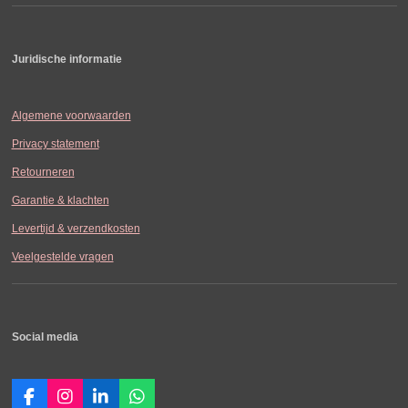
Juridische informatie
Algemene voorwaarden
Privacy statement
Retourneren
Garantie & klachten
Levertijd & verzendkosten
Veelgestelde vragen
Social media
F
I
L
W