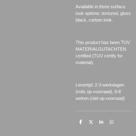
Available in three surface
look options: textured, gloss
black, carbon look.
This product has been TUV
MATERIALGUTACHTEN
certified (TUV certify for
material).
Levertijd: 2-3 werkdagen
(mits op voorraad), 6-8
weken (niet op voorraad)
D
D
S
D
e
e
h
e
l
e
a
l