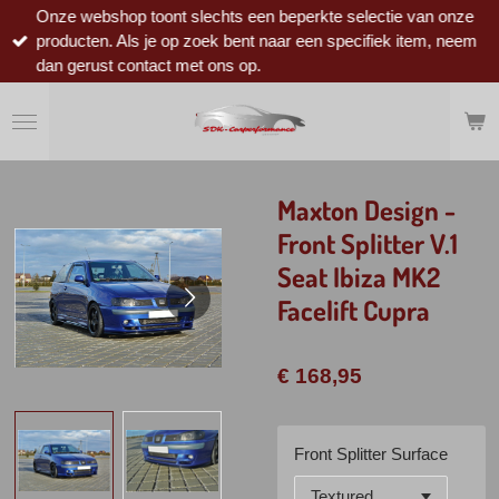
Onze webshop toont slechts een beperkte selectie van onze
Ga
producten. Als je op zoek bent naar een specifiek item, neem
direct
dan gerust contact met ons op.
naar
de
hoofdinhoud
Maxton Design -
Front Splitter V.1
Seat Ibiza MK2
Facelift Cupra
€ 168,95
Front Splitter Surface