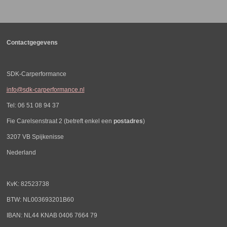
e
l
r
e
n
e
n
Contactgegevens
SDK-Carperformance
info@sdk-carperformance.nl
Tel: 06 51 08 94 37
Fie Carelsenstraat 2 (betreft enkel een
postadres
)
3207 VB Spijkenisse
Nederland
KvK: 82523738
BTW: NL003693201B60
IBAN: NL44 KNAB 0406 7664 79