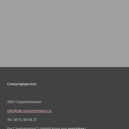
Contactgegevens
SDK-Carperformance
info@sdk-carperformance.nl
Tel: 06 51 08 94 37
Fie Carelsenstraat 2 (betreft enkel een
postadres
)