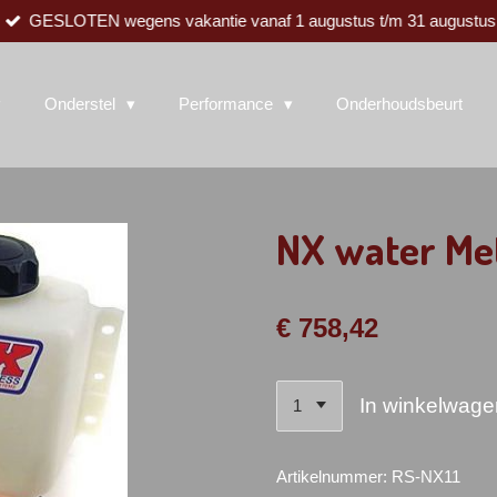
GESLOTEN wegens vakantie vanaf 1 augustus t/m 31 augustus
Onderstel
Performance
Onderhoudsbeurt
NX water Met
€ 758,42
In winkelwage
Artikelnummer:
RS-NX11