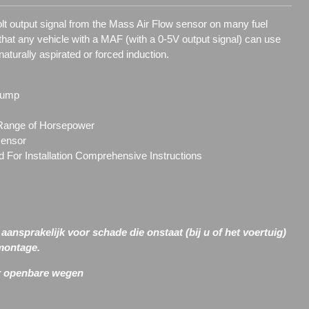
lt output signal from the Mass Air Flow sensor on many fuel
that any vehicle with a MAF (with a 0-5V output signal) can use
aturally aspirated or forced induction.
Pump
Range of Horsepower
sensor
For Installation Comprehensive Instructions
ansprakelijk voor schade die onstaat (bij u of het voertuig)
 montage.
or openbare wegen