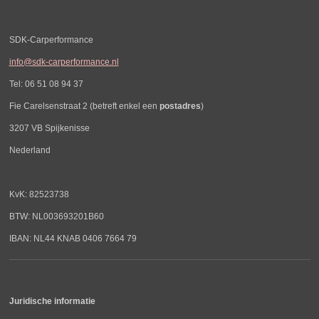
SDK-Carperformance
info@sdk-carperformance.nl
Tel: 06 51 08 94 37
Fie Carelsenstraat 2 (betreft enkel een
postadres
)
3207 VB Spijkenisse
Nederland
KvK: 82523738
BTW: NL003693201B60
IBAN: NL44 KNAB 0406 7664 79
Juridische informatie