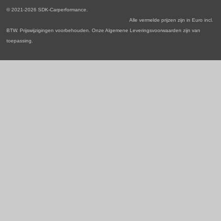
o
r
I
p
© 2021-2026 SDK-Carperformance.
k
a
n
p
Alle vermelde prijzen zijn in Euro incl.
m
BTW. Prijswijzigingen voorbehouden. Onze Algemene Leveringsvoorwaarden zijn van
toepassing.