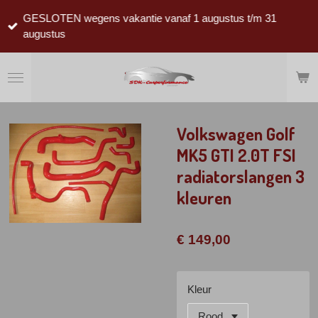
Ga
GESLOTEN wegens vakantie vanaf 1 augustus t/m 31
direct
augustus
naar
de
hoofdinhoud
Volkswagen Golf
MK5 GTI 2.0T FSI
radiatorslangen 3
kleuren
€ 149,00
Kleur