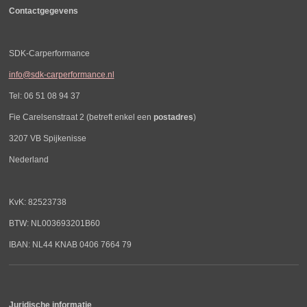
Contactgegevens
SDK-Carperformance
info@sdk-carperformance.nl
Tel: 06 51 08 94 37
Fie Carelsenstraat 2 (betreft enkel een
postadres
)
3207 VB Spijkenisse
Nederland
KvK: 82523738
BTW: NL003693201B60
IBAN: NL44 KNAB 0406 7664 79
Juridische informatie