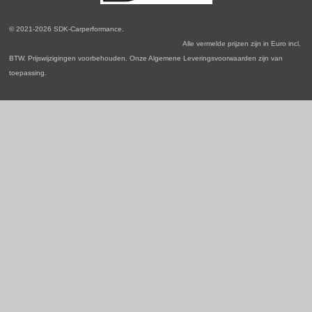
o
g
d
A
o
r
I
p
© 2021-2026 SDK-Carperformance.
k
a
n
p
Alle vermelde prijzen zijn in Euro incl.
m
BTW. Prijswijzigingen voorbehouden. Onze Algemene Leveringsvoorwaarden zijn van
toepassing.