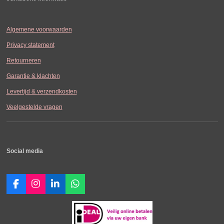
Algemene voorwaarden
Privacy statement
Retourneren
Garantie & klachten
Levertijd & verzendkosten
Veelgestelde vragen
Social media
F
I
L
W
a
n
i
h
c
s
n
a
e
t
k
t
b
a
e
s