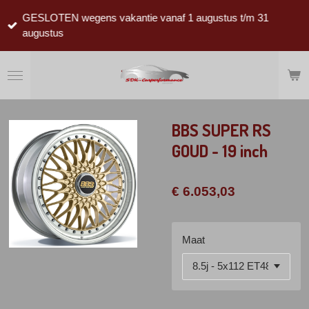
Ga
GESLOTEN wegens vakantie vanaf 1 augustus t/m 31
direct
augustus
naar
de
hoofdinhoud
BBS SUPER RS
GOUD - 19 inch
€ 6.053,03
Maat