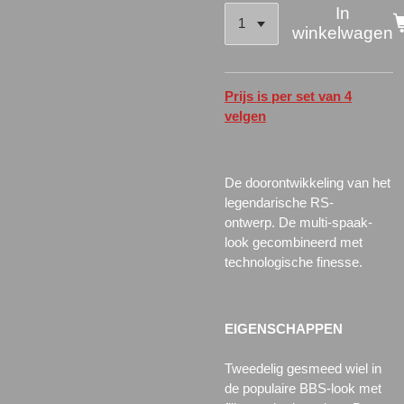
In
winkelwagen
Prijs is per set van 4
velgen
De doorontwikkeling van het
legendarische RS-
ontwerp.
De multi-spaak-
look gecombineerd met
technologische finesse.
EIGENSCHAPPEN
Tweedelig gesmeed wiel in
de populaire BBS-look met