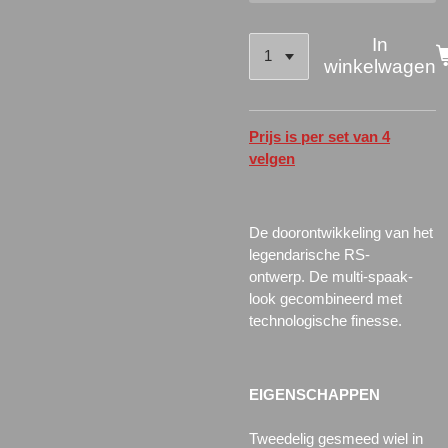
In
winkelwagen
Prijs is per set van 4
velgen
De doorontwikkeling van het
legendarische RS-
ontwerp.
De multi-spaak-
look gecombineerd met
technologische finesse.
EIGENSCHAPPEN
Tweedelig gesmeed wiel in