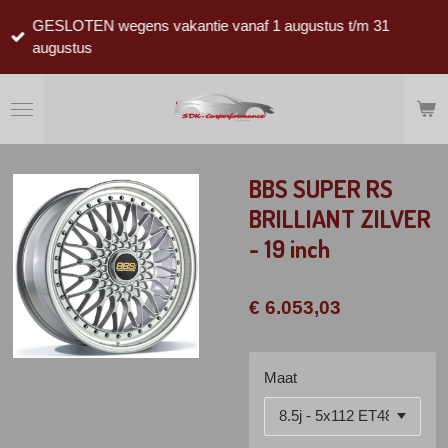
Ga
GESLOTEN wegens vakantie vanaf 1 augustus t/m 31
direct
augustus
naar
de
hoofdinhoud
BBS SUPER RS
BRILLIANT ZILVER
- 19 inch
€ 6.053,03
Maat