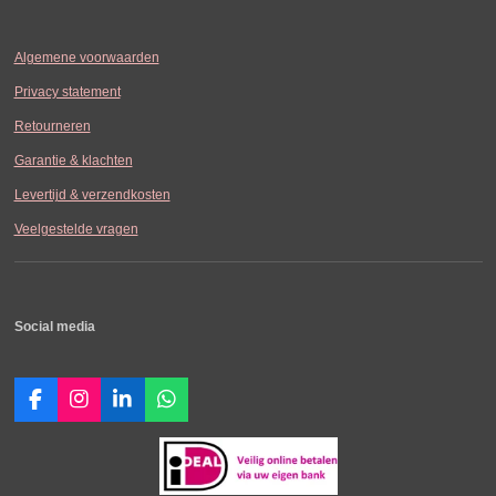
Algemene voorwaarden
Privacy statement
Retourneren
Garantie & klachten
Levertijd & verzendkosten
Veelgestelde vragen
Social media
F
I
L
W
a
n
i
h
c
s
n
a
e
t
k
t
b
a
e
s