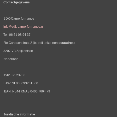
Contactgegevens
SDK-Carperformance
info@sdk-carperformance.nl
Tel: 06 51 08 94 37
Fie Carelsenstraat 2 (betreft enkel een
postadres
)
3207 VB Spijkenisse
Nederland
KvK: 82523738
BTW: NL003693201B60
IBAN: NL44 KNAB 0406 7664 79
Juridische informatie