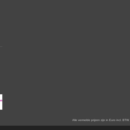
en zijn in Euro incl. BTW. Prijswijzigingen voorbehoude