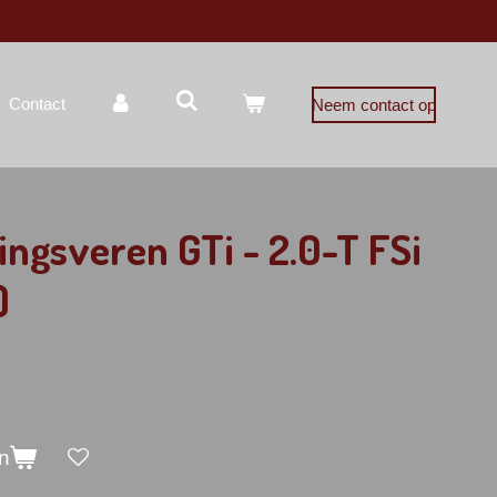
Contact
Neem contact op
ingsveren GTi - 2.0-T FSi
)
n