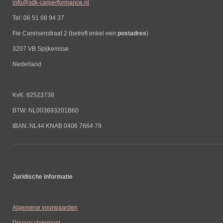
info@sdk-carperformance.nl
Tel: 06 51 08 94 37
Fie Carelsenstraat 2 (betreft enkel een
postadres
)
3207 VB Spijkenisse
Nederland
KvK: 82523738
BTW: NL003693201B60
IBAN: NL44 KNAB 0406 7664 79
Juridische informatie
Algemene voorwaarden
Privacy statement