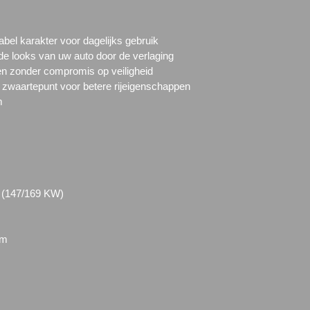
abel karakter voor dagelijks gebruik
de looks van uw auto door de verlaging
en zonder compromis op veiligheid
t zwaartepunt voor betere rijeigenschappen
m
i (147/169 KW)
mm