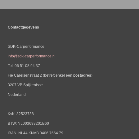
Contactgegevens
SDK-Carperformance
info@sdk-carperformance.nl
Tel: 06 51 08 94 37
Fie Carelsenstraat 2 (betreft enkel een
postadres
)
3207 VB Spijkenisse
Nederland
KvK: 82523738
BTW: NL003693201B60
IBAN: NL44 KNAB 0406 7664 79