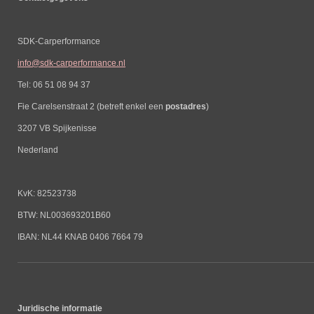
SDK-Carperformance
info@sdk-carperformance.nl
Tel: 06 51 08 94 37
Fie Carelsenstraat 2 (betreft enkel een
postadres
)
3207 VB Spijkenisse
Nederland
KvK: 82523738
BTW: NL003693201B60
IBAN: NL44 KNAB 0406 7664 79
Juridische informatie