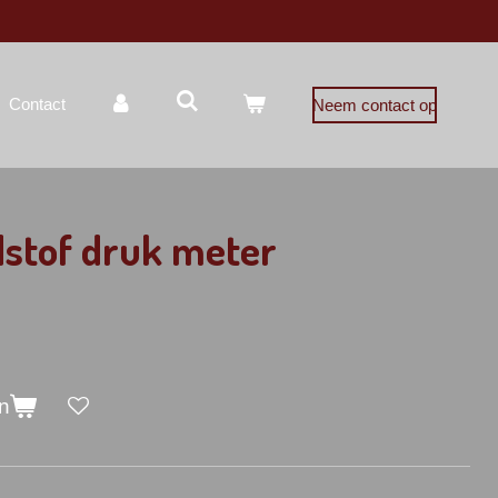
Contact
Neem contact op
stof druk meter
n