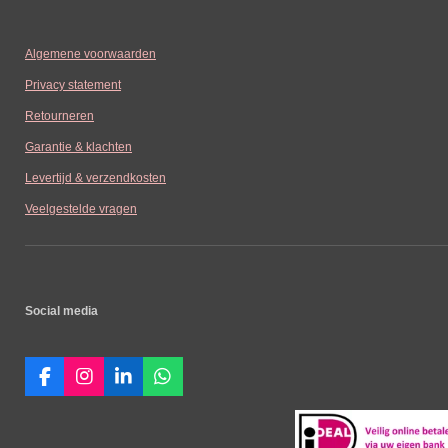
Algemene voorwaarden
Privacy statement
Retourneren
Garantie & klachten
Levertijd & verzendkosten
Veelgestelde vragen
Social media
F
I
L
W
a
n
i
h
c
s
n
a
e
t
k
t