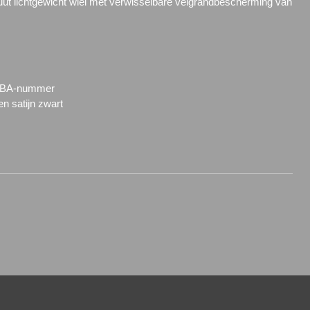
ut lichtgewicht wiel met verwisselbare velgrandbescherming van
 KBA-nummer
 en satijn zwart