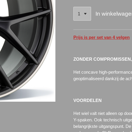
In winkelwage
Prijs is per set van 4 velgen
ZONDER
COMPROMISSEN, 
Het concave high-performance 
geoptimaliseerd dankzij de ac
VOORDELEN
Het wiel valt niet alleen op d
Y-spaken. Ook technisch uitger
belangrijkste uitgangspunt.
De 