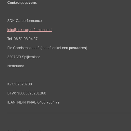
Contactgegevens
SDK-Carperformance
info@sdk-carperformance.nl
Tel: 06 51 08 94 37
Fie Carelsenstraat 2 (betreft enkel een
postadres
)
3207 VB Spijkenisse
Nederland
KvK: 82523738
BTW: NL003693201B60
IBAN: NL44 KNAB 0406 7664 79