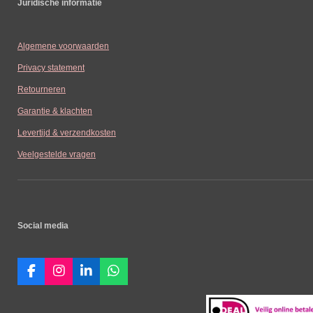
Juridische informatie
Algemene voorwaarden
Privacy statement
Retourneren
Garantie & klachten
Levertijd & verzendkosten
Veelgestelde vragen
Social media
F
I
L
W
a
n
i
h
c
s
n
a