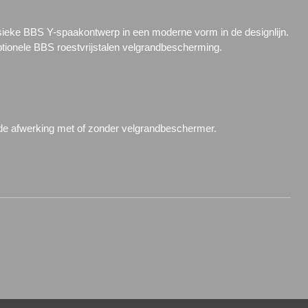
sieke BBS Y-spaakontwerp in een moderne vorm in de designlijn.
ptionele BBS roestvrijstalen velgrandbescherming.
nde afwerking met of zonder velgrandbeschermer.