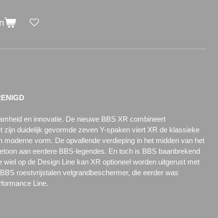
n
RENIGD
aamheid en innovatie.
De nieuwe BBS XR combineert
t zijn duidelijk gevormde zeven Y-spaken viert XR de klassieke
en moderne vorm.
De opvallende verdieping in het midden van het
betoon aan eerdere BBS-legendes.
En toch is BBS baanbrekend
e wiel op de Design Line kan XR optioneel worden uitgerust met
 BBS roestvrijstalen velgrandbeschermer, die eerder was
formance Line.