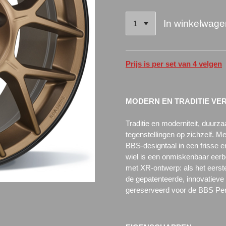
In winkelwage
Prijs is per set van 4 velgen
MODERN EN TRADITIE VE
Traditie en moderniteit, duurz
tegenstellingen op zichzelf.
Me
BBS-designtaal in een frisse 
wiel is een onmiskenbaar eer
met XR-ontwerp: als het eerst
de gepatenteerde, innovatieve
gereserveerd voor de BBS Per