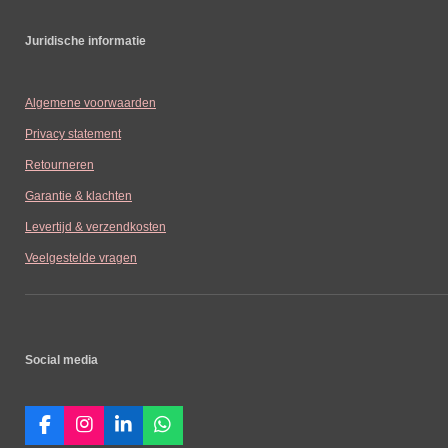
Juridische informatie
Algemene voorwaarden
Privacy statement
Retourneren
Garantie & klachten
Levertijd & verzendkosten
Veelgestelde vragen
Social media
F
I
L
W