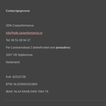
Contactgegevens
SDK-Carperformance
info@sdk-carperformance.nl
Tel: 06 51 08 94 37
Fie Carelsenstraat 2 (betreft enkel een
postadres
)
3207 VB Spijkenisse
Nederland
KvK: 82523738
BTW: NL003693201B60
IBAN: NL44 KNAB 0406 7664 79