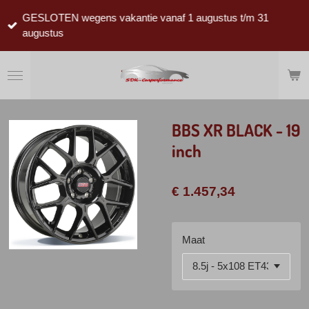
Ga
GESLOTEN wegens vakantie vanaf 1 augustus t/m 31
direct
augustus
naar
de
hoofdinhoud
BBS XR BLACK - 19
inch
€ 1.457,34
Maat