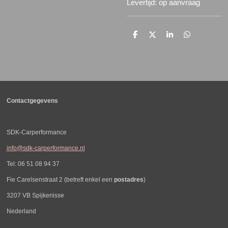
Levertijd: op aanvraag
D
D
S
D
e
e
h
e
l
e
a
l
e
l
r
e
n
e
n
Contactgegevens
SDK-Carperformance
info@sdk-carperformance.nl
Tel: 06 51 08 94 37
Fie Carelsenstraat 2 (betreft enkel een
postadres
)
3207 VB Spijkenisse
Nederland