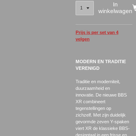
In
winkelwagen
Prijs is per set van 4
velgen
MODERN EN TRADITIE
VERENIGD
Traditie en moderniteit,
duurzaamheid en
innovatie.
De nieuwe BBS
XR combineert
tegenstellingen op
zichzelf.
Met zijn duidelijk
gevormde zeven Y-spaken
viert XR de klassieke BBS-
designtaal in een frisse en