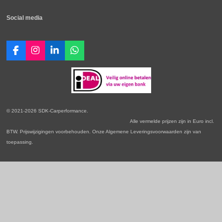
Social media
F
I
L
W
a
n
i
h
c
s
n
a
e
t
k
t
b
a
e
s
o
g
d
A
o
r
I
p
© 2021-2026 SDK-Carperformance.
k
a
n
p
Alle vermelde prijzen zijn in Euro incl.
m
BTW. Prijswijzigingen voorbehouden. Onze Algemene Leveringsvoorwaarden zijn van
toepassing.