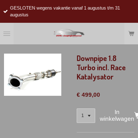
Ga
GESLOTEN wegens vakantie vanaf 1 augustus t/m 31
direct
augustus
naar
de
hoofdinhoud
Downpipe 1.8
Turbo incl. Race
Katalysator
€ 499,00
In
winkelwagen