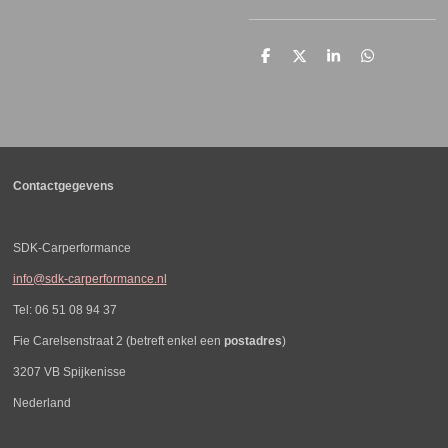
D
D
S
D
e
e
h
e
l
e
a
l
e
l
r
e
n
e
n
Contactgegevens
SDK-Carperformance
info@sdk-carperformance.nl
Tel: 06 51 08 94 37
Fie Carelsenstraat 2 (betreft enkel een
postadres
)
3207 VB Spijkenisse
Nederland