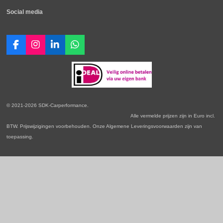
Social media
F
I
L
W
a
n
i
h
c
s
n
a
e
t
k
t
b
a
e
s
o
g
d
A
o
r
I
p
© 2021-2026 SDK-Carperformance.
k
a
n
p
Alle vermelde prijzen zijn in Euro incl.
m
BTW. Prijswijzigingen voorbehouden. Onze Algemene Leveringsvoorwaarden zijn van
toepassing.