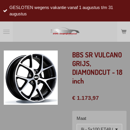
Ga
GESLOTEN wegens vakantie vanaf 1 augustus t/m 31
direct
augustus
naar
de
hoofdinhoud
BBS SR VULCANO
GRIJS,
DIAMONDCUT - 18
inch
€ 1.173,97
Maat