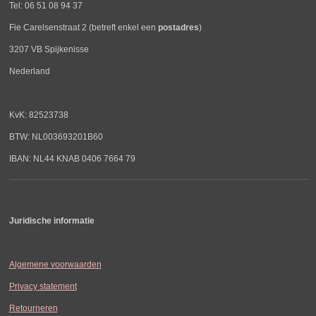
Tel: 06 51 08 94 37
Fie Carelsenstraat 2 (betreft enkel een
postadres
)
3207 VB Spijkenisse
Nederland
KvK: 82523738
BTW: NL003693201B60
IBAN: NL44 KNAB 0406 7664 79
Juridische informatie
Algemene voorwaarden
Privacy statement
Retourneren