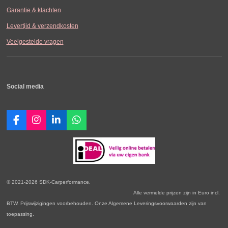
Garantie & klachten
Levertijd & verzendkosten
Veelgestelde vragen
Social media
F
I
L
W
a
n
i
h
c
s
n
a
e
t
k
t
b
a
e
s
o
g
d
A
o
r
I
p
© 2021-2026 SDK-Carperformance.
k
a
n
p
Alle vermelde prijzen zijn in Euro incl.
m
BTW. Prijswijzigingen voorbehouden. Onze Algemene Leveringsvoorwaarden zijn van
toepassing.