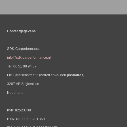
Contactgegevens
SDK-Carperformance
info@sdk-carperformance.nl
Tel: 06 51 08 94 37
Fie Carelsenstraat 2 (betreft enkel een
postadres
)
3207 VB Spijkenisse
Nederland
KvK: 82523738
BTW: NL003693201B60