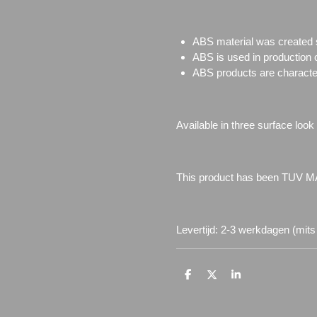
ABS material was created sp
ABS is used in production 
ABS products are characteri
Available in three surface look
This product has been TUV MA
Levertijd: 2-3 werkdagen (mits
D
D
S
e
e
h
l
e
a
e
l
r