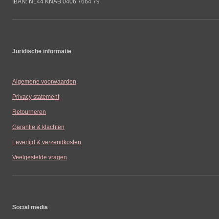
IBAN: NL44 KNAB 0406 7664 79
Juridische informatie
Algemene voorwaarden
Privacy statement
Retourneren
Garantie & klachten
Levertijd & verzendkosten
Veelgestelde vragen
Social media