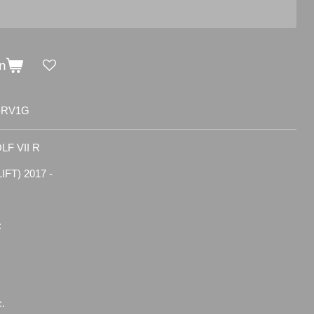
n
-RV1G
OLF VII R
IFT) 2017 -
:
c.