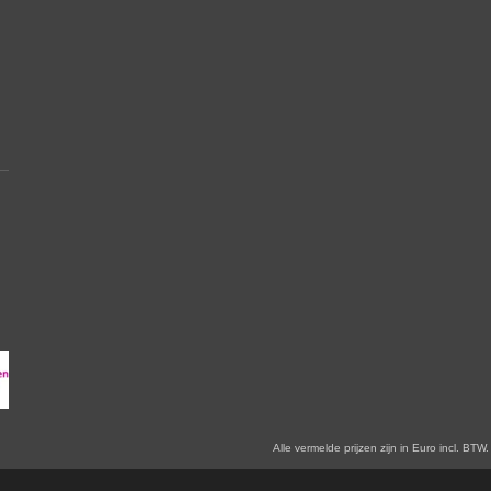
en zijn in Euro incl. BTW. Prijswijzigingen voorbehoude