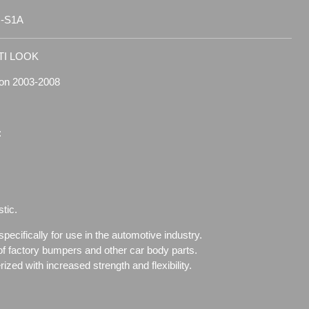
-S1A
TI LOOK
sion 2003-2008
:
tic.
ecifically for use in the automotive industry.
of factory bumpers and other car body parts.
zed with increased strength and flexibility.