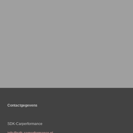
Contactgegevens
SDK-Carperformance
info@sdk-carperformance.nl