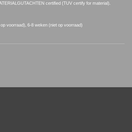
TERIALGUTACHTEN certified (TUV certify for material).
 op voorraad), 6-8 weken (niet op voorraad)