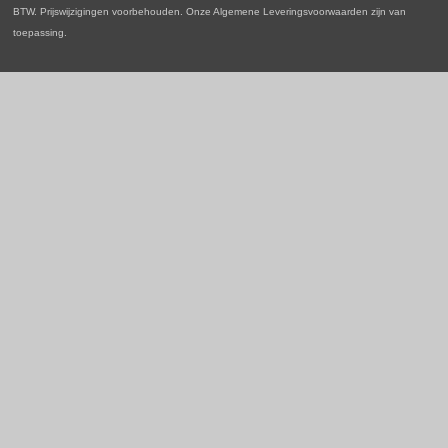
BTW. Prijswijzigingen voorbehouden. Onze Algemene Leveringsvoorwaarden zijn van
toepassing.