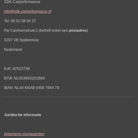
SDK-Carperformance
info@sdk-carperformance.nl
Tel: 06 51 08 94 37
Fie Carelsenstraat 2 (betreft enkel een
postadres
)
3207 VB Spijkenisse
Nederland
KvK: 82523738
BTW: NL003693201B60
IBAN: NL44 KNAB 0406 7664 79
Juridische informatie
Algemene voorwaarden