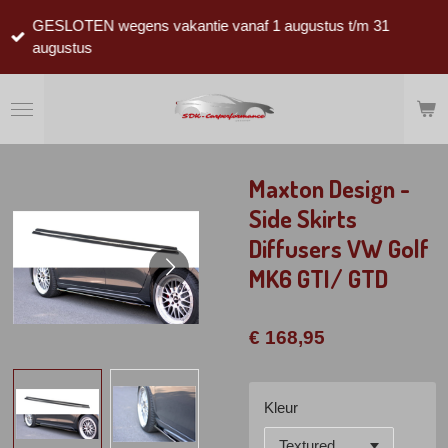
Ga
GESLOTEN wegens vakantie vanaf 1 augustus t/m 31
direct
augustus
naar
de
hoofdinhoud
Maxton Design -
Side Skirts
Diffusers VW Golf
MK6 GTI/ GTD
€ 168,95
Kleur