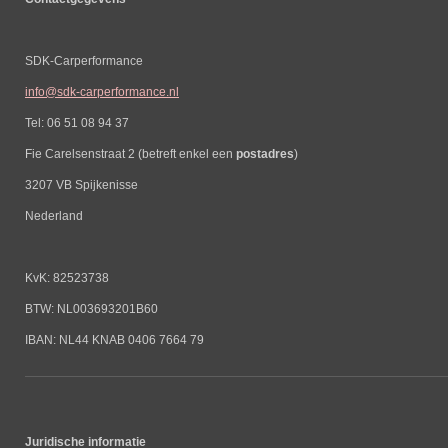
SDK-Carperformance
info@sdk-carperformance.nl
Tel: 06 51 08 94 37
Fie Carelsenstraat 2 (betreft enkel een
postadres
)
3207 VB Spijkenisse
Nederland
KvK: 82523738
BTW: NL003693201B60
IBAN: NL44 KNAB 0406 7664 79
Juridische informatie