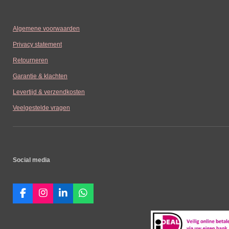
Algemene voorwaarden
Privacy statement
Retourneren
Garantie & klachten
Levertijd & verzendkosten
Veelgestelde vragen
Social media
F
I
L
W
a
n
i
h
c
s
n
a
e
t
k
t