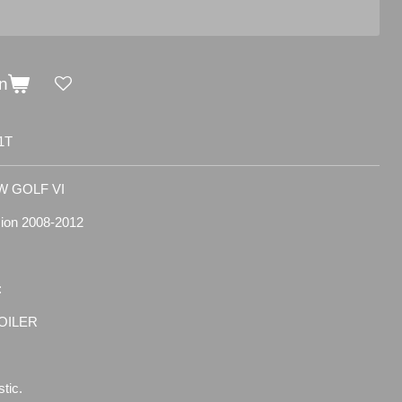
n
1T
 GOLF VI
rsion 2008-2012
:
OILER
tic.