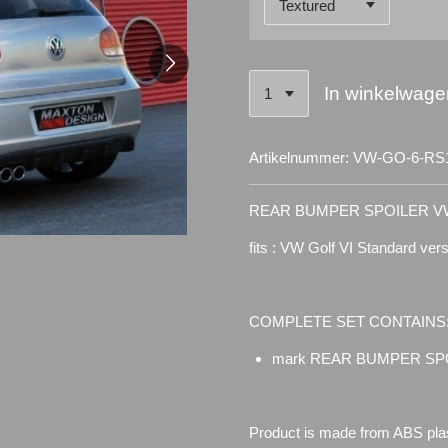
In winkelwage
Artikelnummer:
VW-GO-6-RS
REAR BUMPER SPOILER VW
fits : VW Golf VI Standard ve
COMPLETE SET CONTAINS
mark REAR BUMPER SP
Product is made from ABS plas