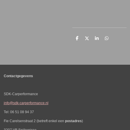
D
D
S
D
e
e
h
e
l
e
a
l
e
l
r
e
n
e
n
Contactgegevens
SDK-Carperformance
info@sdk-carperformance.nl
Tel: 06 51 08 94 37
Fie Carelsenstraat 2 (betreft enkel een
postadres
)
3207 VB Spijkenisse