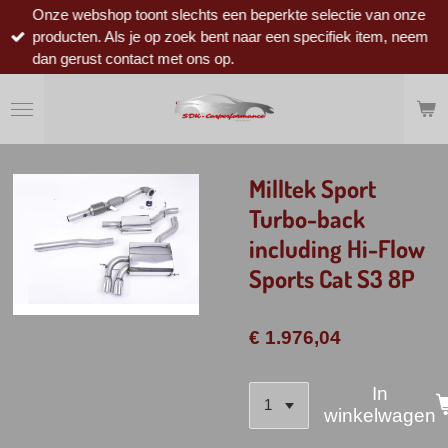
Onze webshop toont slechts een beperkte selectie van onze
Ga
producten. Als je op zoek bent naar een specifiek item, neem
direct
dan gerust contact met ons op.
naar
de
hoofdinhoud
Milltek Sport
Turbo-back
including Hi-Flow
Sports Cat S3 8P
€ 1.976,04
In
winkelwagen