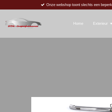
Onze webshop toont slechts een beperkte
Ga
direct
naar
de
Home
Exterieur
hoofdinhoud