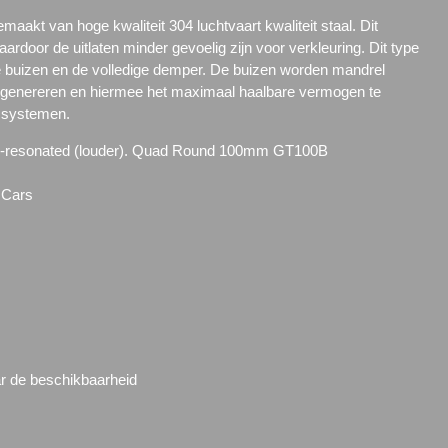
emaakt van hoge kwaliteit 304 luchtvaart kwaliteit staal. Dit
ardoor de uitlaten minder gevoelig zijn voor verkleuring. Dit type
lle buizen en de volledige demper. De buizen worden mandrel
genereren en hiermee het maximaal haalbare vermogen te
n systemen.
on-resonated (louder). Quad Round 100mm GT100B
 Cars
ar de beschikbaarheid