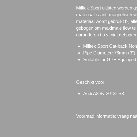
Milltek Sport uitlaten worden g
materiaal is anti-magnetisch wa
materiaal wordt gebruikt bij a
gebogen om maximale flow te 
garanderen t.o.v. niet geboge
Milltek Sport Cat-back N
Pipe Diameter: 76mm (3")
Suitable for GPF Equipped
Geschikt voor:
Audi A3 8v 2013- S3
Voorraad informatie: vraag na