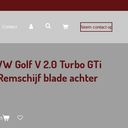
Contact
Neem contact op
W Golf V 2.0 Turbo GTi
emschijf blade achter
n