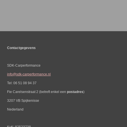
Contactgegevens
SDK-Carperformance
info@sdk-carperformance.nl
Tel: 06 51 08 94 37
Fie Carelsenstraat 2 (betreft enkel een
postadres
)
3207 VB Spijkenisse
Nederland
KvK: 82523738