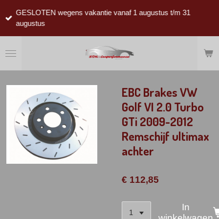
Ga
GESLOTEN wegens vakantie vanaf 1 augustus t/m 31
direct
augustus
naar
de
hoofdinhoud
EBC Brakes VW
Golf VI 2.0 Turbo
GTi 2009-2012
Remschijf ultimax
achter
€ 112,85
In
winkelwagen