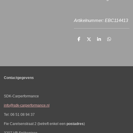
Artikelnummer: EBC114413
D
D
S
D
e
e
h
e
l
e
a
l
e
l
r
e
n
e
n
Contactgegevens
SDK-Carperformance
info@sdk-carperformance.nl
Tel: 06 51 08 94 37
Fie Carelsenstraat 2 (betreft enkel een
postadres
)
3207 VB Spijkenisse