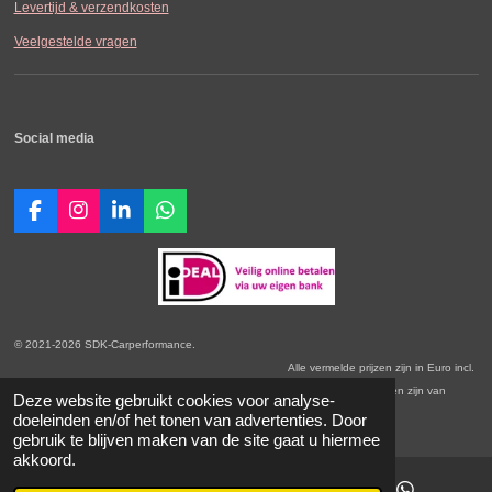
Levertijd & verzendkosten
Veelgestelde vragen
Social media
F
I
L
W
a
n
i
h
c
s
n
a
e
t
k
t
b
a
e
s
o
g
d
A
o
r
I
p
© 2021-2026 SDK-Carperformance.
k
a
n
p
Alle vermelde prijzen zijn in Euro incl.
m
BTW. Prijswijzigingen voorbehouden. Onze Algemene Leveringsvoorwaarden zijn van
Deze website gebruikt cookies voor analyse-
toepassing.
doeleinden en/of het tonen van advertenties. Door
gebruik te blijven maken van de site gaat u hiermee
akkoord.