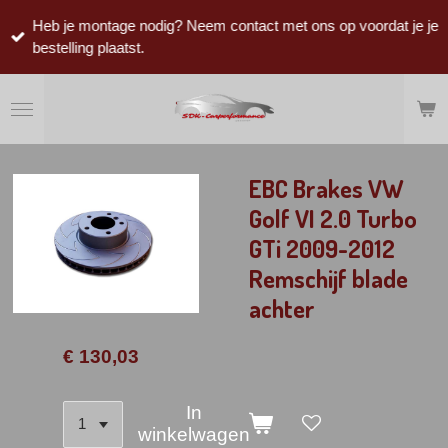
Ga
Heb je montage nodig? Neem contact met ons op voordat je je
direct
bestelling plaatst.
naar
de
hoofdinhoud
EBC Brakes VW
Golf VI 2.0 Turbo
GTi 2009-2012
Remschijf blade
achter
€ 130,03
In
winkelwagen