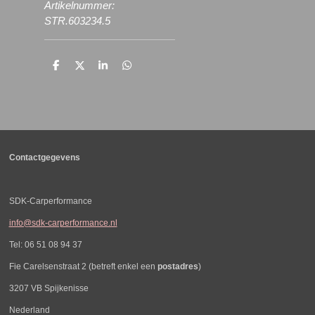
Artikelnummer:
STR.603234.5
D
D
S
D
e
e
h
e
l
e
a
l
e
l
r
e
n
e
n
Contactgegevens
SDK-Carperformance
info@sdk-carperformance.nl
Tel: 06 51 08 94 37
Fie Carelsenstraat 2 (betreft enkel een
postadres
)
3207 VB Spijkenisse
Nederland