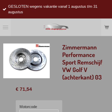
Ga
GESLOTEN wegens vakantie vanaf 1 augustus t/m 31
direct
augustus
naar
de
hoofdinhoud
Zimmermann
Performance
Sport Remschijf
VW Golf V
(achterkant) 03
€ 71,54
Motorcode