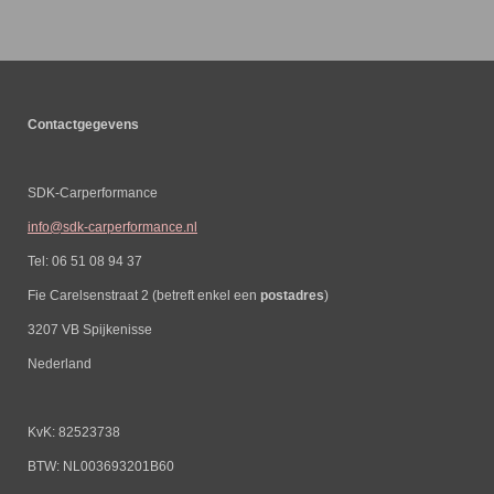
Contactgegevens
SDK-Carperformance
info@sdk-carperformance.nl
Tel: 06 51 08 94 37
Fie Carelsenstraat 2 (betreft enkel een
postadres
)
3207 VB Spijkenisse
Nederland
KvK: 82523738
BTW: NL003693201B60