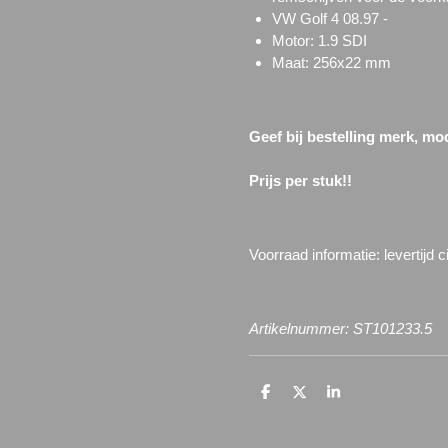
VW Golf 4 08.97 -
Motor: 1.9 SDI
Maat: 256x22 mm
Geef bij bestelling merk, mo
Prijs per stuk!!
Voorraad informatie: l
evertijd 
Artikelnummer: ST101233.5
D
D
S
e
e
h
l
e
a
e
l
r