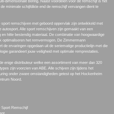
ulti-dimensionale boring. Naast voordelen voor de remschijf is het
de minimale schijfdikte end de remschijf vervangen dient te
ort remschijven met geboord oppervlak zijn ontwikkeld met
e autosport. Alle sport remschijven zijn gemaakt van een
g en hitte bestendig materiaal. De combinatie van hoogwaardige
lak optimaliseren het remvermogen. De Zimmermann
 de ervaringen opgedaan uit de seriematige productielijn met die
ogie garandeert jouw veiligheid met optimale remprestaties.
 enige distributeur welke een assortiment van meer dan 320
 types zijn voorzien van ABE. Alle schijven zijn tijdens het
uring onder zware omstandigheden getest op het Hockenheim
entrum Noord.
Sport Remschijf
ant