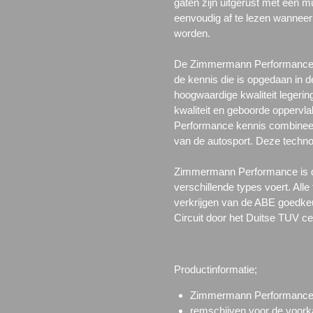
gaten zijn uitgerust met een m
eenvoudig af te lezen wanneer 
worden.
De Zimmermann Performance sp
de kennis die is opgedaan in d
hoogwaardige kwaliteit legerin
kwaliteit en geboorde opperv
Performance kennis combineert
van de autosport. Deze technol
Zimmermann Performance is de
verschillende types voert. Alle
verkrijgen van de ABE goedke
Circuit door het Duitse TUV c
Productinformatie;
Zimmermann Performance 
remschijven voor de voork