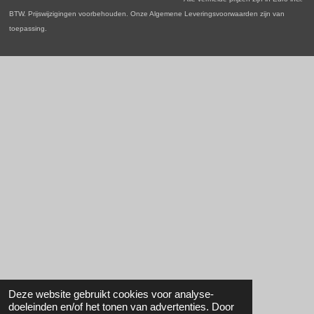
m
BTW. Prijswijzigingen voorbehouden. Onze Algemene Leveringsvoorwaarden zijn van
toepassing.
Deze website gebruikt cookies voor analyse-
doeleinden en/of het tonen van advertenties. Door