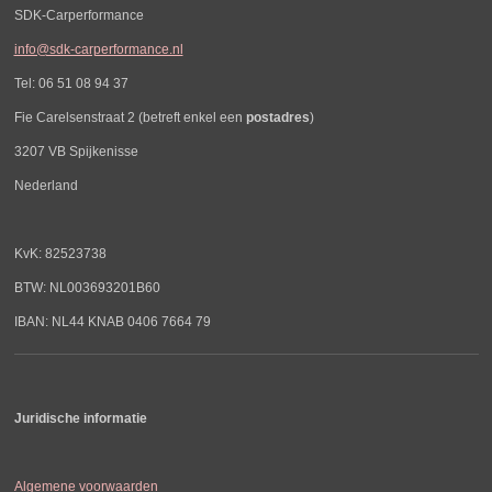
SDK-Carperformance
info@sdk-carperformance.nl
Tel: 06 51 08 94 37
Fie Carelsenstraat 2 (betreft enkel een
postadres
)
3207 VB Spijkenisse
Nederland
KvK: 82523738
BTW: NL003693201B60
IBAN: NL44 KNAB 0406 7664 79
Juridische informatie
Algemene voorwaarden