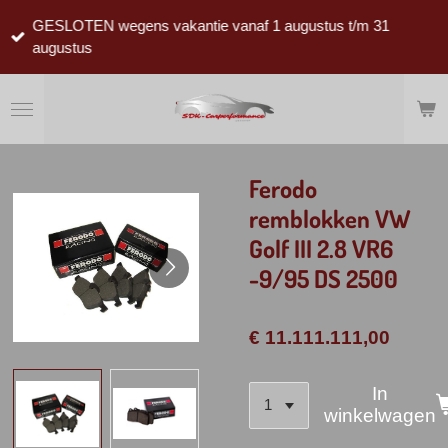
Ga
GESLOTEN wegens vakantie vanaf 1 augustus t/m 31
direct
augustus
naar
de
hoofdinhoud
Ferodo
remblokken VW
Golf III 2.8 VR6
-9/95 DS 2500
€ 11.111.111,00
In
winkelwagen