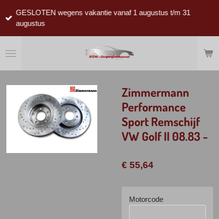
Ga
GESLOTEN wegens vakantie vanaf 1 augustus t/m 31
direct
augustus
naar
de
hoofdinhoud
Zimmermann
Performance
Sport Remschijf
VW Golf II 08.83 -
€ 55,64
Motorcode