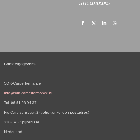
STR.601050k5
D
D
S
D
e
e
h
e
l
e
a
l
e
l
r
e
n
e
n
Contactgegevens
SDK-Carperformance
info@sdk-carperformance.nl
Tel: 06 51 08 94 37
Fie Carelsenstraat 2 (betreft enkel een
postadres
)
3207 VB Spijkenisse
Nederland