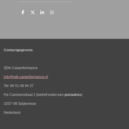
D
D
S
D
e
e
h
e
l
e
a
l
e
l
r
e
n
e
n
Contactgegevens
SDK-Carperformance
info@sdk-carperformance.nl
Tel: 06 51 08 94 37
Fie Carelsenstraat 2 (betreft enkel een
postadres
)
3207 VB Spijkenisse
Nederland