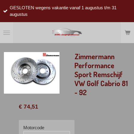
Ga
GESLOTEN wegens vakantie vanaf 1 augustus t/m 31
direct
augustus
naar
de
hoofdinhoud
Zimmermann
Performance
Sport Remschijf
VW Golf Cabrio 81
- 92
€ 74,51
Motorcode