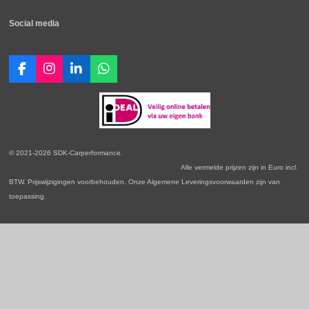
Social media
F
I
L
W
a
n
i
h
c
s
n
a
e
t
k
t
b
a
e
s
o
g
d
A
o
r
I
p
© 2021-2026 SDK-Carperformance.
k
a
n
p
Alle vermelde prijzen zijn in Euro incl.
m
BTW. Prijswijzigingen voorbehouden. Onze Algemene Leveringsvoorwaarden zijn van
toepassing.