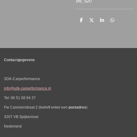
B6_520
D
D
S
D
e
e
h
e
l
e
a
l
e
l
r
e
n
e
n
Contactgegevens
SDK-Carperformance
info@sdk-carperformance.nl
Tel: 06 51 08 94 37
Fie Carelsenstraat 2 (betreft enkel een
postadres
)
3207 VB Spijkenisse
Nederland