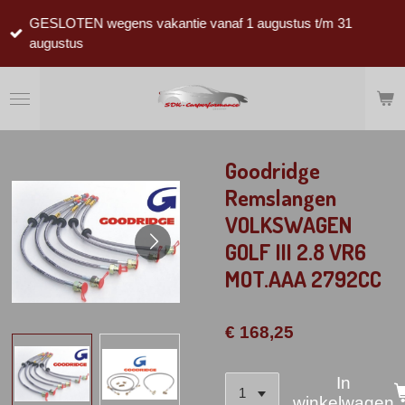
Ga
GESLOTEN wegens vakantie vanaf 1 augustus t/m 31
direct
augustus
naar
de
hoofdinhoud
Goodridge
Remslangen
VOLKSWAGEN
GOLF III 2.8 VR6
MOT.AAA 2792CC
€ 168,25
In
winkelwagen