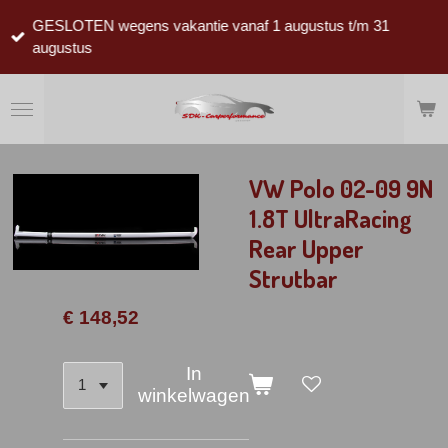
Ga
GESLOTEN wegens vakantie vanaf 1 augustus t/m 31
direct
augustus
naar
de
hoofdinhoud
VW Polo 02-09 9N
1.8T UltraRacing
Rear Upper
Strutbar
€ 148,52
In
winkelwagen