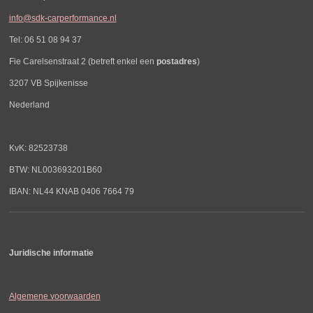
info@sdk-carperformance.nl
Tel: 06 51 08 94 37
Fie Carelsenstraat 2 (betreft enkel een
postadres
)
3207 VB Spijkenisse
Nederland
KvK: 82523738
BTW: NL003693201B60
IBAN: NL44 KNAB 0406 7664 79
Juridische informatie
Algemene voorwaarden