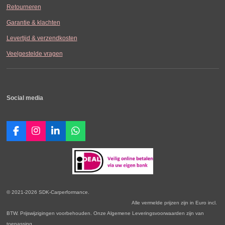
Retourneren
Garantie & klachten
Levertijd & verzendkosten
Veelgestelde vragen
Social media
F
I
L
W
a
n
i
h
c
s
n
a
e
t
k
t
b
a
e
s
o
g
d
A
o
r
I
p
© 2021-2026 SDK-Carperformance.
k
a
n
p
Alle vermelde prijzen zijn in Euro incl.
m
BTW. Prijswijzigingen voorbehouden. Onze Algemene Leveringsvoorwaarden zijn van
toepassing.