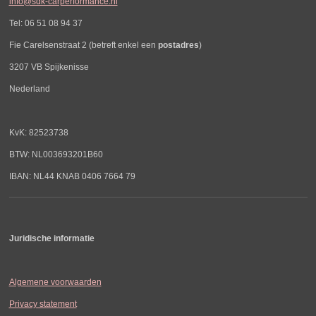
info@sdk-carperformance.nl
Tel: 06 51 08 94 37
Fie Carelsenstraat 2 (betreft enkel een
postadres
)
3207 VB Spijkenisse
Nederland
KvK: 82523738
BTW: NL003693201B60
IBAN: NL44 KNAB 0406 7664 79
Juridische informatie
Algemene voorwaarden
Privacy statement