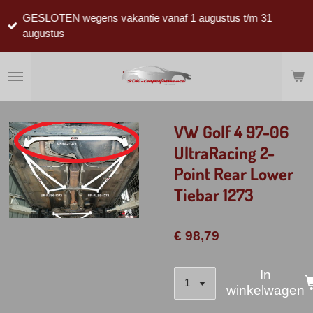
Ga
GESLOTEN wegens vakantie vanaf 1 augustus t/m 31
direct
augustus
naar
de
hoofdinhoud
VW Golf 4 97-06
UltraRacing 2-
Point Rear Lower
Tiebar 1273
€ 98,79
In
winkelwagen