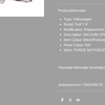
Productinformatie:
Type: Volkswagen
Model: Golf 7 R
Modification: Replacement
Description: VACUUM O
Item Colour: Black/Polishe
Hose Colour: N/A
Merk: FORGE MOTORS
Voorraad informatie: l
everings
Artikelnummer: FMDVMK7R_
D
D
S
e
e
h