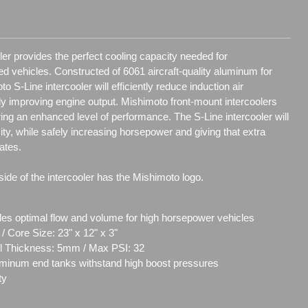
er provides the perfect cooling capacity needed for
 vehicles. Constructed of 6061 aircraft-quality aluminum for
o S-Line intercooler will efficiently reduce induction air
tly improving engine output. Mishimoto front-mount intercoolers
ring an enhanced level of performance. The S-Line intercooler will
ity, while safely increasing horsepower and giving that extra
ates.
side of the intercooler has the Mishimoto logo.
ides optimal flow and volume for high horsepower vehicles
 / Core Size: 23" x 12" x 3"
Wall Thickness: 5mm / Max PSI: 32
uminum end tanks withstand high boost pressures
ty