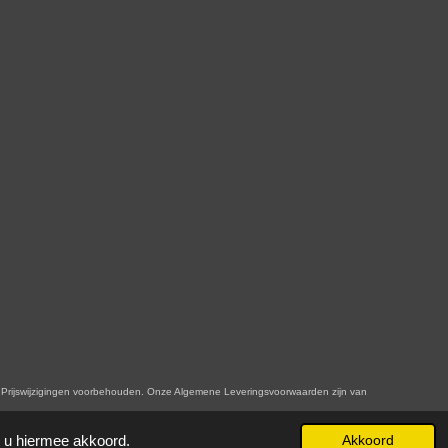
n. Onze Algemene Leveringsvoorwaarden zijn van
t u hiermee akkoord.
Akkoord