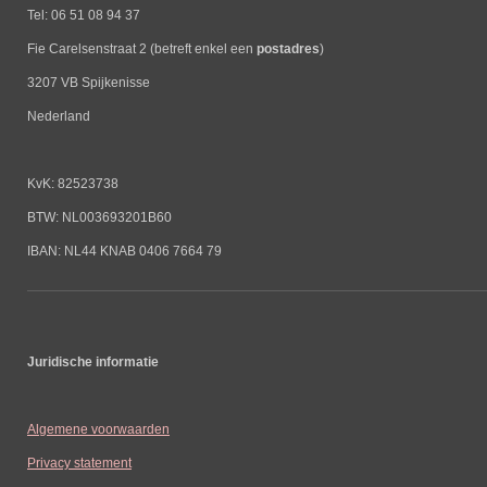
Tel: 06 51 08 94 37
Fie Carelsenstraat 2 (betreft enkel een
postadres
)
3207 VB Spijkenisse
Nederland
KvK: 82523738
BTW: NL003693201B60
IBAN: NL44 KNAB 0406 7664 79
Juridische informatie
Algemene voorwaarden
Privacy statement