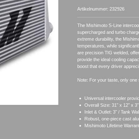
Artikelnummer:
232926
The Mishimoto S-Line intercool
supercharged and turbo charged
extreme durability, the Mishimot
temperatures, while significan
are precision TIG welded, offe
provide the ideal cooling capac
boost that every driver appreci
Note: For your taste, only one 
Universal intercooler prov
Overall Size: 31" x 12" x 3"
Inlet & Outlet: 3" / Tank 
Robust, one-piece cast al
Mishimoto Lifetime Warran