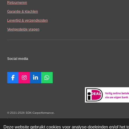
Retourneren
Garantie & klachten
Levertijd & verzendkosten
Veelgestelde vragen
Social media
F
I
L
W
a
n
i
h
c
s
n
a
e
t
k
t
b
a
e
s
o
g
d
A
o
r
I
p
© 2021-2026 SDK-Carperformance. Alle vermelde prijz
k
a
n
p
toepassing.
m
Deze website gebruikt cookies voor analyse-doeleinden en/of het t