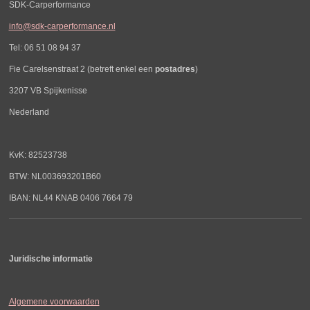
SDK-Carperformance
info@sdk-carperformance.nl
Tel: 06 51 08 94 37
Fie Carelsenstraat 2 (betreft enkel een
postadres
)
3207 VB Spijkenisse
Nederland
KvK: 82523738
BTW: NL003693201B60
IBAN: NL44 KNAB 0406 7664 79
Juridische informatie
Algemene voorwaarden