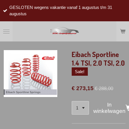
Ga
GESLOTEN wegens vakantie vanaf 1 augustus t/m 31
direct
augustus
naar
de
hoofdinhoud
Eibach Sportline
1.4 TSI, 2.0 TSI, 2.0
Sale!
€ 273,15
€ 288,00
In
winkelwagen