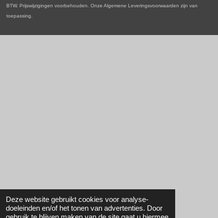
BTW. Prijswijzigingen voorbehouden. Onze Algemene Leveringsvoorwaarden zijn van
toepassing.
Deze website gebruikt cookies voor analyse-
doeleinden en/of het tonen van advertenties. Door
gebruik te blijven maken van de site gaat u hiermee